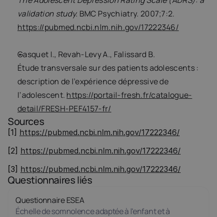
The Adolescent Depression Rating Scale (ADRS): a 
validation study.
 BMC Psychiatry. 2007;7:2. 
https://pubmed.ncbi.nlm.nih.gov/17222346/
Gasquet I., Revah-Levy A., Falissard B.
Étude transversale sur des patients adolescents : 
description de l’expérience dépressive de 
l’adolescent. 
https://portail-fresh.fr/catalogue-
detail/FRESH-PEF4157-fr/
Sources
[1] 
https://pubmed.ncbi.nlm.nih.gov/17222346/
[2] 
https://pubmed.ncbi.nlm.nih.gov/17222346/
[3] 
https://pubmed.ncbi.nlm.nih.gov/17222346/
Questionnaires liés
Questionnaire ESEA
Échelle de somnolence adaptée à l'enfant et à 