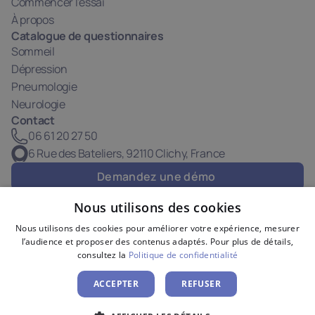
Commencer l'essai
À propos
Catalogue de questionnaires
Sommeil
Dépression
Pneumologie
Neurologie
Contact
06 61 20 27 50
6 Rue des Bateliers, 92110 Clichy, France
Demandez une démo 
Nous utilisons des cookies
Droits d'auteur MEDPAIR © 2025-2026
Nous utilisons des cookies pour améliorer votre expérience, mesurer
l’audience et proposer des contenus adaptés. Pour plus de détails,
Politique de confidentialité
consultez la
Politique de confidentialité
Conditions d’utilisation
Mentions légales
ACCEPTER
REFUSER
Politique de cookies